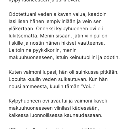
Odotettuani veden alkavan valua, kaadoin
lasillisen hänen lempiviiniään ja vein sen
yläkertaan. Onneksi kylpyhuoneen ovi oli
lukitsematta. Menin sisään, jätin viinipullon
tiskille ja nostin hänen hikiset vaatteensa.
Laitoin ne pyykkikoriin, menin
makuuhuoneeseen, istuin keinutuoliini ja odotin.
Kuten vaimoni lupasi, hän oli suihkussa pitkään.
Lopulta kuulin veden sulkeutuvan. Kun hän
nousi ammeesta, kuulin tämän “Voi…”
Kylpyhuoneen ovi avautui ja vaimoni käveli
makuuhuoneeseen viinilasi kädessään,
kaikessa luonnollisessa kauneudessaan.