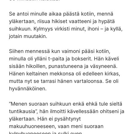
Se antoi minulle aikaa päästä kotiin, mennä
yläkertaan, riisua hikiset vaatteeni ja hypätä
suihkuun. Kylmyys virkisti minut, ihoni – ja kyllä,
jotain muutakin.
Siihen mennessä kun vaimoni pääsi kotiin,
minulla oli ylläni t-paita ja bokserit. Hän käveli
sisään hikoillen, punastuneena ja väsyneenä.
Hänen keltainen mekkonsa oli edelleen kirkas,
mutta nyt se tarrasi hänen vartaloonsa. Se oli
hyvännäköinen.
”Menen suoraan suihkuun enkä ehkä tule sieltä
tuntikausia”, hän ilmoitti kävellessään ohitseni ja
yläkertaan. Hän ei pysähtynyt
makuuhuoneeseen, vaan meni suoraan
kylpyhuoneeseen ja sulki oven.