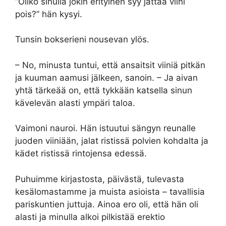
“Oliko sinulla jokin erityinen syy jättää viini
pois?” hän kysyi.
Tunsin bokserieni nousevan ylös.
– No, minusta tuntui, että ansaitsit viiniä pitkän
ja kuuman aamusi jälkeen, sanoin. – Ja aivan
yhtä tärkeää on, että tykkään katsella sinun
kävelevän alasti ympäri taloa.
Vaimoni nauroi. Hän istuutui sängyn reunalle
juoden viiniään, jalat ristissä polvien kohdalta ja
kädet ristissä rintojensa edessä.
Puhuimme kirjastosta, päivästä, tulevasta
kesälomastamme ja muista asioista – tavallisia
pariskuntien juttuja. Ainoa ero oli, että hän oli
alasti ja minulla alkoi pilkistää erektio