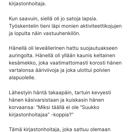
kirjastonhoitaja.
Kun saavuin, siellä oli jo satoja lapsia.
Työskentelin tieni läpi monien aktiviteettikojujen
ja lopulta näin vastuuhenkilön.
Hänellä oli leveälierinen hattu suojautuakseen
auringolta. Hänellä oli yllään kaunis keltainen
kesämekko, joka vaatimattomasti korosti hänen
vartalonsa ääriviivoja ja joka ulottui polvien
alapuolelle.
Lähestyin häntä takaapäin, tartuin kevyesti
hänen käsivarsistaan ​​ja kuiskasin hänen
korvaansa: ”Miksi täällä ei ole ”Suukko
kirjastonhoitajaa” -koppia?”
Tämä kirjastonhoitaja, joka sattuu olemaan