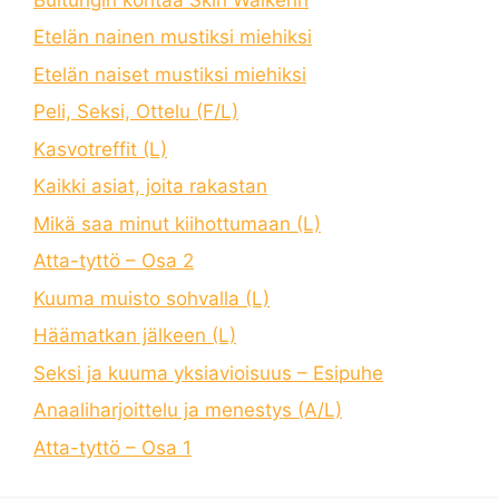
Etelän nainen mustiksi miehiksi
Etelän naiset mustiksi miehiksi
Peli, Seksi, Ottelu (F/L)
Kasvotreffit (L)
Kaikki asiat, joita rakastan
Mikä saa minut kiihottumaan (L)
Atta-tyttö – Osa 2
Kuuma muisto sohvalla (L)
Häämatkan jälkeen (L)
Seksi ja kuuma yksiavioisuus – Esipuhe
Anaaliharjoittelu ja menestys (A/L)
Atta-tyttö – Osa 1