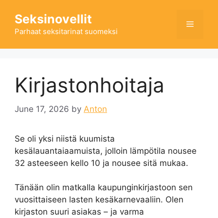
Skip
Seksinovellit
to
Menu
content
Parhaat seksitarinat suomeksi
Kirjastonhoitaja
June 17, 2026
by
Anton
Se oli yksi niistä kuumista
kesälauantaiaamuista, jolloin lämpötila nousee
32 asteeseen kello 10 ja nousee sitä mukaa.
Tänään olin matkalla kaupunginkirjastoon sen
vuosittaiseen lasten kesäkarnevaaliin. Olen
kirjaston suuri asiakas – ja varma