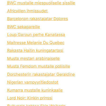
BWC mustalle miespuoliselle sissille
Africvillen ihmissudet
Barcelonan rakastajatar Dolores
BWC sekapareille
Loup Garoun perhe Kanatassa
Maitresse Melanie Du Quebec
Rakasta Haitin kuningatartasi
Musta mestari arabinaiselle
Musta Femdom mustalle poliisille
Dorchesterin rakastajatar Geraldine
Nigerian vampyyritiedostot
Kumarra mustalle kuninkaalle
Lord Noir: Kinkin prinssi
Bultungin kohtaa Skin Walkerin