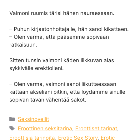
Vaimoni ruumis tärisi hänen nauraessaan.
– Puhun kirjastonhoitajalle, hän sanoi kikattaen.
– Olen varma, että pääsemme sopivaan
ratkaisuun.
Sitten tunsin vaimoni käden liikkuvan alas
sykkivälle erektiolleni.
– Olen varma, vaimoni sanoi liikuttaessaan
kättään akseliani pitkin, että löydämme sinulle
sopivan tavan vähentää sakot.
Categories
Seksinovellit
Tags
Eroottinen seksitarina
,
Eroottiset tarinat
,
Eroottisia tarinoita
,
Erotic Sex Story
,
Erotic