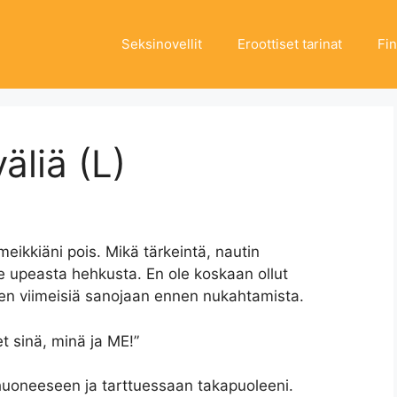
Seksinovellit
Eroottiset tarinat
Fi
äliä (L)
meikkiäni pois. Mikä tärkeintä, nautin
 upeasta hehkusta. En ole koskaan ollut
en viimeisiä sanojaan ennen nukahtamista.
et sinä, minä ja ME!”
huoneeseen ja tarttuessaan takapuoleeni.