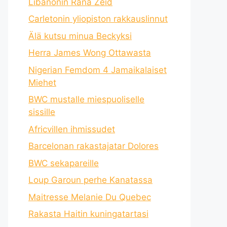
Libanonin Rana Zeid
Carletonin yliopiston rakkauslinnut
Älä kutsu minua Beckyksi
Herra James Wong Ottawasta
Nigerian Femdom 4 Jamaikalaiset
Miehet
BWC mustalle miespuoliselle
sissille
Africvillen ihmissudet
Barcelonan rakastajatar Dolores
BWC sekapareille
Loup Garoun perhe Kanatassa
Maitresse Melanie Du Quebec
Rakasta Haitin kuningatartasi