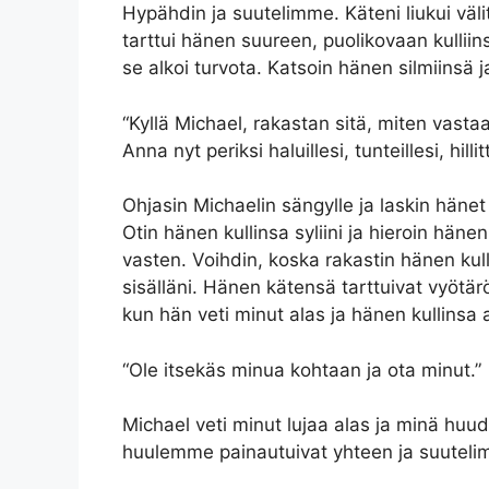
Hypähdin ja suutelimme. Käteni liukui väli
tarttui hänen suureen, puolikovaan kulliins
se alkoi turvota. Katsoin hänen silmiinsä j
“Kyllä Michael, rakastan sitä, miten vasta
Anna nyt periksi haluillesi, tunteillesi, hi
Ohjasin Michaelin sängylle ja laskin hänet
Otin hänen kullinsa syliini ja hieroin hän
vasten. Voihdin, koska rakastin hänen kull
sisälläni. Hänen kätensä tarttuivat vyötärös
kun hän veti minut alas ja hänen kullinsa a
“Ole itsekäs minua kohtaan ja ota minut.”
Michael veti minut lujaa alas ja minä hu
huulemme painautuivat yhteen ja suutelimm