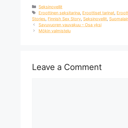
Categories
Seksinovellit
Tags
Eroottinen seksitarina
,
Eroottiset tarinat
,
Eroott
Stories
,
Finnish Sex Story
,
Seksinovellit
,
Suomalain
Savuvuoren vauvakuu – Osa yksi
Mökin valmistelu
Leave a Comment
Comment