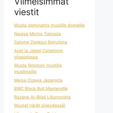
Viimeisimmät
viestit
Musta dominatrix mustille domeille
Nagisa Michio Tokiosta
Salome Zankoul Beirutista
Ayat ja Jaleel Carletonin
yliopistossa
Musta femdom mustille
muslimeille
Meisa Ozawa Japanista
BWC Black Bull Mastersille
Razane Al-Bilali Libanonista
Mustat härät siveydessä!