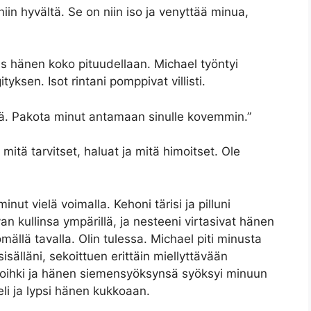
niin hyvältä. Se on niin iso ja venyttää minua,
s hänen koko pituudellaan. Michael työntyi
yksen. Isot rintani pomppivat villisti.
 hyvä. Pakota minut antamaan sinulle kovemmin.”
 mitä tarvitset, haluat ja mitä himoitset. Ole
inut vielä voimalla. Kehoni tärisi ja pilluni
an kullinsa ympärillä, ja nesteeni virtasivat hänen
ällä tavalla. Olin tulessa. Michael piti minusta
sisälläni, sekoittuen erittäin miellyttävään
 voihki ja hänen siemensyöksynsä syöksyi minuun
eli ja lypsi hänen kukkoaan.