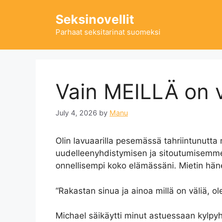
Skip
Seksinovellit
to
content
Parhaat seksitarinat suomeksi
Vain MEILLÄ on v
July 4, 2026
by
Manu
Olin lavuaarilla pesemässä tahriintunutta 
uudelleenyhdistymisen ja sitoutumisemme
onnellisempi koko elämässäni. Mietin hän
“Rakastan sinua ja ainoa millä on väliä, ol
Michael säikäytti minut astuessaan kylpy