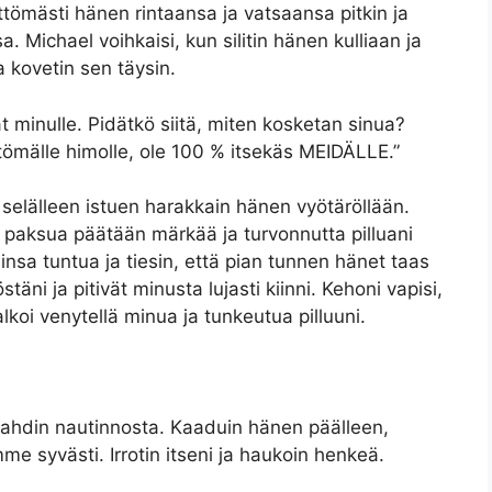
ttömästi hänen rintaansa ja vatsaansa pitkin ja
a. Michael voihkaisi, kun silitin hänen kulliaan ja
a kovetin sen täysin.
at minulle. Pidätkö siitä, miten kosketan sinua?
llittömälle himolle, ole 100 % itsekäs MEIDÄLLE.”
 selälleen istuen harakkain hänen vyötäröllään.
en paksua päätään märkää ja turvonnutta pilluani
insa tuntua ja tiesin, että pian tunnen hänet taas
täni ja pitivät minusta lujasti kiinni. Kehoni vapisi,
lkoi venytellä minua ja tunkeutua pilluuni.
udahdin nautinnosta. Kaaduin hänen päälleen,
e syvästi. Irrotin itseni ja haukoin henkeä.