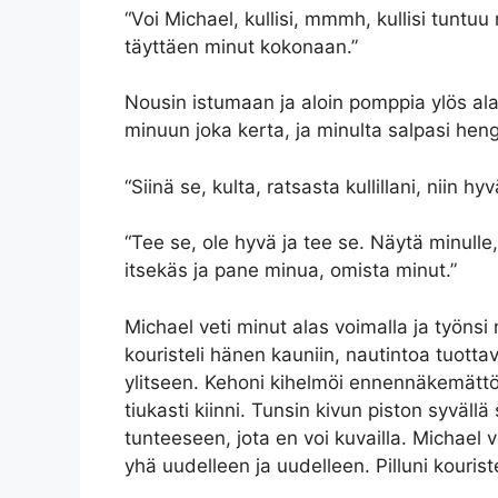
“Voi Michael, kullisi, mmmh, kullisi tuntuu 
täyttäen minut kokonaan.”
Nousin istumaan ja aloin pomppia ylös ala
minuun joka kerta, ja minulta salpasi hengit
“Siinä se, kulta, ratsasta kullillani, niin
“Tee se, ole hyvä ja tee se. Näytä minulle,
itsekäs ja pane minua, omista minut.”
Michael veti minut alas voimalla ja työnsi m
kouristeli hänen kauniin, nautintoa tuottav
ylitseen. Kehoni kihelmöi ennennäkemättöm
tiukasti kiinni. Tunsin kivun piston syvällä 
tunteeseen, jota en voi kuvailla. Michael
yhä uudelleen ja uudelleen. Pilluni kourist