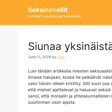
Skip
Seksinovellit
to
content
Parhaat seksitarinat suomeksi
Siunaa yksinäist
June 11, 2026
by
Lars
Luin tänään artikkelia miesten seksuaalisis
ilmaise halujaan, koska he pelkäävät naist
usko hänen olleen kristitty. Silti suuri osa 
että miehet ajattelevat ja haluavat seksi
sanoi, että moraalin ja yhteiskunnallisten 
suurimman osan ajasta.