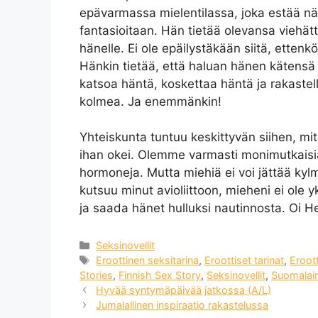
epävarmassa mielentilassa, joka estää nä
fantasioitaan. Hän tietää olevansa viehät
hänelle. Ei ole epäilystäkään siitä, ettenk
Hänkin tietää, että haluan hänen kätensä i
katsoa häntä, koskettaa häntä ja rakaste
kolmea. Ja enemmänkin!
Yhteiskunta tuntuu keskittyvän siihen, mit
ihan okei. Olemme varmasti monimutkaisia ​​
hormoneja. Mutta miehiä ei voi jättää ky
kutsuu minut avioliittoon, mieheni ei ole y
ja saada hänet hulluksi nautinnosta. Oi He
Categories
Seksinovellit
Tags
Eroottinen seksitarina
,
Eroottiset tarinat
,
Eroott
Stories
,
Finnish Sex Story
,
Seksinovellit
,
Suomalain
Hyvää syntymäpäivää jatkossa (A/L)
Jumalallinen inspiraatio rakastelussa