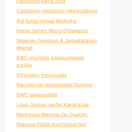
Libanonin Rana Zeid
Carletonin yliopiston rakkauslinnut
Älä kutsu minua Beckyksi
Herra James Wong Ottawasta
Nigerian Femdom 4 Jamaikalaiset
Miehet
BWC mustalle miespuoliselle
sissille
Africvillen ihmissudet
Barcelonan rakastajatar Dolores
BWC sekapareille
Loup Garoun perhe Kanatassa
Maitresse Melanie Du Quebec
Rakasta Haitin kuningatartasi