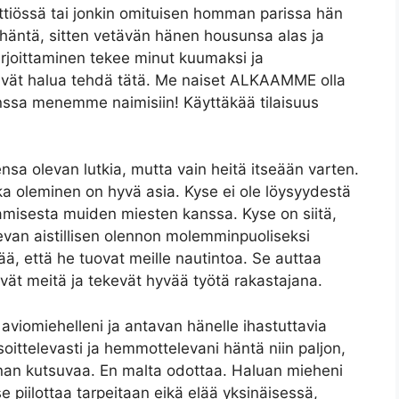
ttiössä tai jonkin omituisen homman parissa hän
häntä, sitten vetävän hänen housunsa alas ja
irjoittaminen tekee minut kuumaksi ja
eivät halua tehdä tätä. Me naiset ALKAAMME olla
kanssa menemme naimisiin! Käyttäkää tilaisuus
nsa olevan lutkia, mutta vain heitä itseään varten.
tka oleminen on hyvä asia. Kyse ei ole löysyydestä
amisesta muiden miesten kanssa. Kyse on siitä,
evan aistillisen olennon molemminpuoliseksi
ä, että he tuovat meille nautintoa. Se auttaa
ävät meitä ja tekevät hyvää työtä rakastajana.
e aviomiehelleni ja antavan hänelle ihastuttavia
soittelevasti ja hemmottelevani häntä niin paljon,
anan kutsuvaa. En malta odottaa. Haluan mieheni
e piilottaa tarpeitaan eikä elää yksinäisessä,