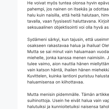
He voivat myös tuntea olonsa hyvin epäva
pahempi, jos nainen on itsekäs ja odotta
halu kuin naisilla, että heitä halutaan, him
tavalla, vaan fyysisesti haluttavana. Kirjoi
seksuaalinen objektisointi voi olla hyvä as
Sydämeni särkyi, kun tajusin, että useim
osakseen rakastavaa halua ja ihailua! Olet
Mutta se sai minut vain haluamaan vuodat
miehelle, jonka kanssa menen naimisiin. 
tulee vaimo, aion nauttia hänen miellyttä
vain katson häntä, ihailen hänen miehekkäi
Kuvittelen, kuinka lantioni puristuu halus
haluamisensa on kiihottavaa.
Mutta menisin pidemmälle. Tämän artikkeli
suihinottoja. Usein he eivät halua vain v
halutuiksi ja kunnioitetuiksi naisensa tahol