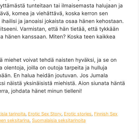
yttämästä tunteitaan tai ilmaisemasta halujaan ja
tävä, komea ja viehättävä, koska kerron sen
ö ihailisi ja janoaisi jokaista osaa hänen kehostaan.
tseeni. Varmistan, että hän tietää, että tykkään
lla hänen kanssaan. Miten? Koska teen kaikkea
ä miehet voivat tehdä naisten hyväksi, ja se on
olentoja, joilla on outoja tarpeita ja hulluja
lmään. En halua heidän joutuvan. Jos Jumala
ksi näistä yksinäisistä miehistä. Aion siunata häntä
rra, johdata hänet minun tielleni!
isia tarinoita
,
Erotic Sex Story
,
Erotic stories
,
Finnish Sex
en seksitarina
,
Suomalaisia ​​seksitarinoita