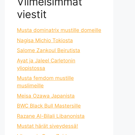
Viimeisimmät
viestit
Musta dominatrix mustille domeille
Nagisa Michio Tokiosta
Salome Zankoul Beirutista
Ayat ja Jaleel Carletonin
yliopistossa
Musta femdom mustille
muslimeille
Meisa Ozawa Japanista
BWC Black Bull Mastersille
Razane Al-Bilali Libanonista
Mustat härät siveydessä!