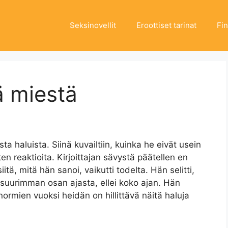
Seksinovellit
Eroottiset tarinat
Fi
ä miestä
ta haluista. Siinä kuvailtiin, kuinka he eivät usein
en reaktioita. Kirjoittajan sävystä päätellen en
siitä, mitä hän sanoi, vaikutti todelta. Hän selitti,
ä suurimman osan ajasta, ellei koko ajan. Hän
normien vuoksi heidän on hillittävä näitä haluja