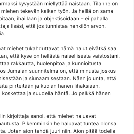
rmaksi kyvystään miellyttää naistaan. Tilanne on
a miehen tekevän kaiken työn. Ja heillä on sama
oitaan, ihaillaan ja objektisoidaan – ei pahalla
ttaja lisäsi, että jos tunnistaa henkilön arvon,
ia.
mat miehet tukahduttavat nämä halut eivätkä saa
an, että kyse on hellästä naisellisesta vaistostani.
taa rakkautta, huolenpitoa ja kunnioitusta
Jos Jumalan suunnitelma on, että minusta joskus
misestään ja siunaamisestaan. Näen jo unta, että
tä piirteitään ja kuolan hänen lihaksiaan.
ta koskettaa ja suudella häntä. Jo pelkkä hänen
n kirjoittaja sanoi, että miehet haluavat
apautusta. Pikemminkin he haluavat tuntea olonsa
ta. Joten aion tehdä juuri niin. Aion pitää todella