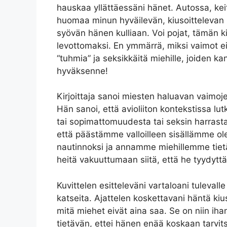
hauskaa yllättäessäni hänet. Autossa, kei
huomaa minun hyväilevän, kiusoittelevan 
syövän hänen kulliaan. Voi pojat, tämän k
levottomaksi. En ymmärrä, miksi vaimot 
“tuhmia” ja seksikkäitä miehille, joiden 
hyväksenne!
Kirjoittaja sanoi miesten haluavan vaimoje
Hän sanoi, että avioliiton kontekstissa lu
tai sopimattomuudesta tai seksin harrast
että päästämme valloilleen sisällämme ol
nautinnoksi ja annamme miehillemme tietä
heitä vakuuttumaan siitä, että he tyydytt
Kuvittelen esitteleväni vartaloani tulevall
katseita. Ajattelen koskettavani häntä kiu
mitä miehet eivät aina saa. Se on niin ih
tietävän, ettei hänen enää koskaan tarvits