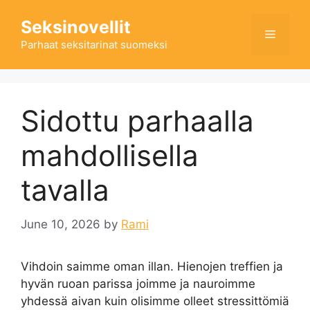
Skip
Seksinovellit
to
Menu
content
Parhaat seksitarinat suomeksi
Sidottu parhaalla
mahdollisella
tavalla
June 10, 2026
by
Rami
Vihdoin saimme oman illan. Hienojen treffien ja
hyvän ruoan parissa joimme ja nauroimme
yhdessä aivan kuin olisimme olleet stressittömiä