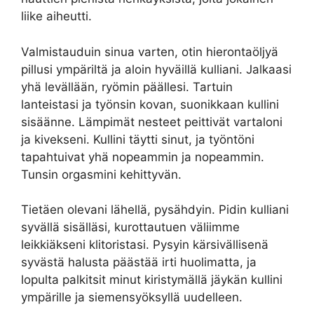
liike aiheutti.
Valmistauduin sinua varten, otin hierontaöljyä
pillusi ympäriltä ja aloin hyväillä kulliani. Jalkaasi
yhä levällään, ryömin päällesi. Tartuin
lanteistasi ja työnsin kovan, suonikkaan kullini
sisäänne. Lämpimät nesteet peittivät vartaloni
ja kivekseni. Kullini täytti sinut, ja työntöni
tapahtuivat yhä nopeammin ja nopeammin.
Tunsin orgasmini kehittyvän.
Tietäen olevani lähellä, pysähdyin. Pidin kulliani
syvällä sisälläsi, kurottautuen väliimme
leikkiäkseni klitoristasi. Pysyin kärsivällisenä
syvästä halusta päästää irti huolimatta, ja
lopulta palkitsit minut kiristymällä jäykän kullini
ympärille ja siemensyöksyllä uudelleen.