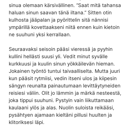
sinua olemaan kärsivällinen. “Saat mitä tahansa
haluan sinun saavan tänä iltana.” Sitten otin
kulhosta jääpalan ja pyörittelin sitä nännisi
ympärillä kovettaakseni niitä ennen kuin kietoin
ne suuhuni yksi kerrallaan.
Seuraavaksi seisoin pääsi vieressä ja pyyhin
kullini hellästi suusi yli. Vedit minut syvälle
kurkkuusi ja kuulin sinun yökkäilevän hieman.
Jokainen työntö tuntui taivaalliselta. Mutta juuri
kun pääsit rytmiisi, vedin itseni ulos ja kiipesin
sängyn reunalta painautumaan levittäytyneiden
reisiesi väliin. Olit jo lämmin ja märkä nesteestä,
joka tippui suuhuni. Pystyin vain liikuttamaan
kaulaani ylös ja alas. Nuolin suloista reikääsi,
pysähtyen ajamaan kieltäni pillusi huulten ja
klitoriksesi läpi.