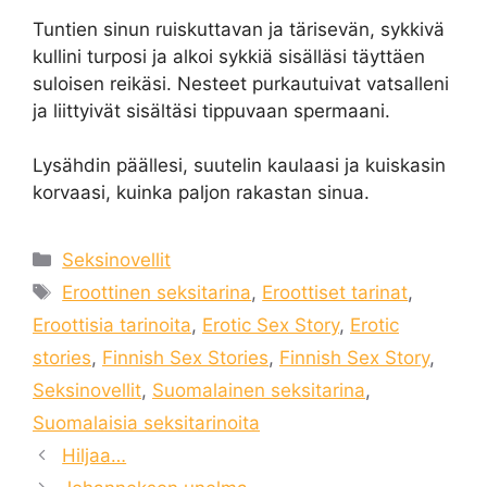
Tuntien sinun ruiskuttavan ja tärisevän, sykkivä
kullini turposi ja alkoi sykkiä sisälläsi täyttäen
suloisen reikäsi. Nesteet purkautuivat vatsalleni
ja liittyivät sisältäsi tippuvaan spermaani.
Lysähdin päällesi, suutelin kaulaasi ja kuiskasin
korvaasi, kuinka paljon rakastan sinua.
Categories
Seksinovellit
Tags
Eroottinen seksitarina
,
Eroottiset tarinat
,
Eroottisia tarinoita
,
Erotic Sex Story
,
Erotic
stories
,
Finnish Sex Stories
,
Finnish Sex Story
,
Seksinovellit
,
Suomalainen seksitarina
,
Suomalaisia ​​seksitarinoita
Hiljaa…