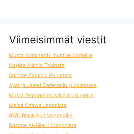
Viimeisimmät viestit
Musta dominatrix mustille domeille
Nagisa Michio Tokiosta
Salome Zankoul Beirutista
Ayat ja Jaleel Carletonin yliopistossa
Musta femdom mustille muslimeille
Meisa Ozawa Japanista
BWC Black Bull Mastersille
Razane Al-Bilali Libanonista