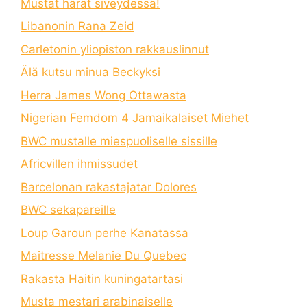
Mustat härät siveydessä!
Libanonin Rana Zeid
Carletonin yliopiston rakkauslinnut
Älä kutsu minua Beckyksi
Herra James Wong Ottawasta
Nigerian Femdom 4 Jamaikalaiset Miehet
BWC mustalle miespuoliselle sissille
Africvillen ihmissudet
Barcelonan rakastajatar Dolores
BWC sekapareille
Loup Garoun perhe Kanatassa
Maitresse Melanie Du Quebec
Rakasta Haitin kuningatartasi
Musta mestari arabinaiselle