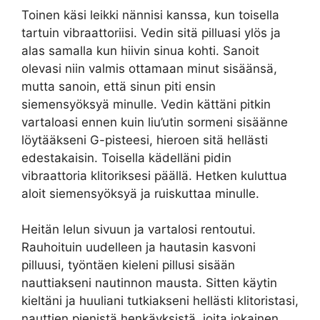
Toinen käsi leikki nännisi kanssa, kun toisella
tartuin vibraattoriisi. Vedin sitä pilluasi ylös ja
alas samalla kun hiivin sinua kohti. Sanoit
olevasi niin valmis ottamaan minut sisäänsä,
mutta sanoin, että sinun piti ensin
siemensyöksyä minulle. Vedin kättäni pitkin
vartaloasi ennen kuin liu’utin sormeni sisäänne
löytääkseni G-pisteesi, hieroen sitä hellästi
edestakaisin. Toisella kädelläni pidin
vibraattoria klitoriksesi päällä. Hetken kuluttua
aloit siemensyöksyä ja ruiskuttaa minulle.
Heitän lelun sivuun ja vartalosi rentoutui.
Rauhoituin uudelleen ja hautasin kasvoni
pilluusi, työntäen kieleni pillusi sisään
nauttiakseni nautinnon mausta. Sitten käytin
kieltäni ja huuliani tutkiakseni hellästi klitoristasi,
nauttien pienistä henkäyksistä, joita jokainen