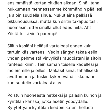
ensimmäistä kertaa pitkään aikaan. Sinä iltana
nukkumaan mennessämme kömmähdin päällesi
ja aloin suudella sinua. Nukut aina pelkissä
pikkuhousuissa, mutta kun silitin takapuoltasi,
huomasin, ettei sinulla ollut edes niitä. Ah!
Yöstä tulisi vielä parempi!
Silitin käsiäni hellästi vartaloasi ennen kuin
tartuin käsivarteesi. Vedin sängyn takaa esiin
yhden pehmeistä vinyylikäsiraudoistani ja sitoin
ranteesi kiinni. Tein saman toiselle kädellesi ja
molemmille jaloillesi. Makasit siinä, tahallisesti
avuttomana ja tuskin kykenevänä liikkumaan,
kun suutelin vartaloasi alas.
Poistuin huoneesta hetkeksi ja palasin kulhon ja
kynttilän kanssa, jotka asetin yöpöydälle.
Sytytettyäni kynttilän kiedoin käteni hellästi