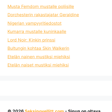
Musta Femdom mustalle poliisille
Dorchesterin rakastajatar Geraldine
Nigerian vampyyritiedostot
Kumarra mustalle kuninkaalle
Lord Noir: Kinkin prinssi
Bultungin kohtaa Skin Walkerin
Etelän nainen mustiksi miehiksi
Etelän naiset mustiksi miehiksi
© 2026
Seksinovellitt.com
- Sinun on oltava