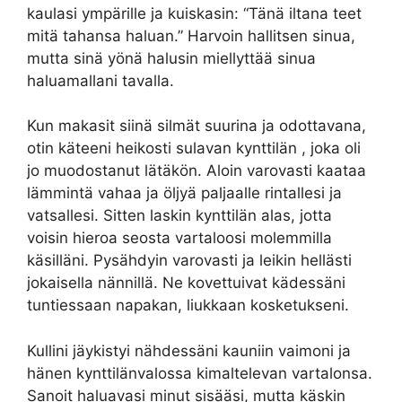
kaulasi ympärille ja kuiskasin: “Tänä iltana teet
mitä tahansa haluan.” Harvoin hallitsen sinua,
mutta sinä yönä halusin miellyttää sinua
haluamallani tavalla.
Kun makasit siinä silmät suurina ja odottavana,
otin käteeni heikosti sulavan kynttilän , joka oli
jo muodostanut lätäkön. Aloin varovasti kaataa
lämmintä vahaa ja öljyä paljaalle rintallesi ja
vatsallesi. Sitten laskin kynttilän alas, jotta
voisin hieroa seosta vartaloosi molemmilla
käsilläni. Pysähdyin varovasti ja leikin hellästi
jokaisella nännillä. Ne kovettuivat kädessäni
tuntiessaan napakan, liukkaan kosketukseni.
Kullini jäykistyi nähdessäni kauniin vaimoni ja
hänen kynttilänvalossa kimaltelevan vartalonsa.
Sanoit haluavasi minut sisääsi, mutta käskin