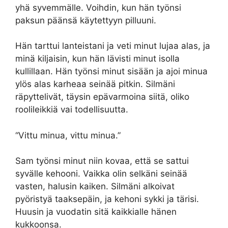
yhä syvemmälle. Voihdin, kun hän työnsi
paksun päänsä käytettyyn pilluuni.
Hän tarttui lanteistani ja veti minut lujaa alas, ja
minä kiljaisin, kun hän lävisti minut isolla
kullillaan. Hän työnsi minut sisään ja ajoi minua
ylös alas karheaa seinää pitkin. Silmäni
räpyttelivät, täysin epävarmoina siitä, oliko
roolileikkiä vai todellisuutta.
“Vittu minua, vittu minua.”
Sam työnsi minut niin kovaa, että se sattui
syvälle kehooni. Vaikka olin selkäni seinää
vasten, halusin kaiken. Silmäni alkoivat
pyöristyä taaksepäin, ja kehoni sykki ja tärisi.
Huusin ja vuodatin sitä kaikkialle hänen
kukkoonsa.