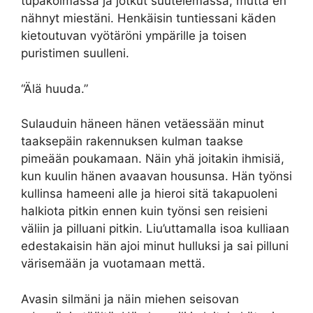
tupakoimassa ja jotkut suutelemassa, mutta en
nähnyt miestäni. Henkäisin tuntiessani käden
kietoutuvan vyötäröni ympärille ja toisen
puristimen suulleni.
“Älä huuda.”
Sulauduin häneen hänen vetäessään minut
taaksepäin rakennuksen kulman taakse
pimeään poukamaan. Näin yhä joitakin ihmisiä,
kun kuulin hänen avaavan housunsa. Hän työnsi
kullinsa hameeni alle ja hieroi sitä takapuoleni
halkiota pitkin ennen kuin työnsi sen reisieni
väliin ja pilluani pitkin. Liu’uttamalla isoa kulliaan
edestakaisin hän ajoi minut hulluksi ja sai pilluni
värisemään ja vuotamaan mettä.
Avasin silmäni ja näin miehen seisovan