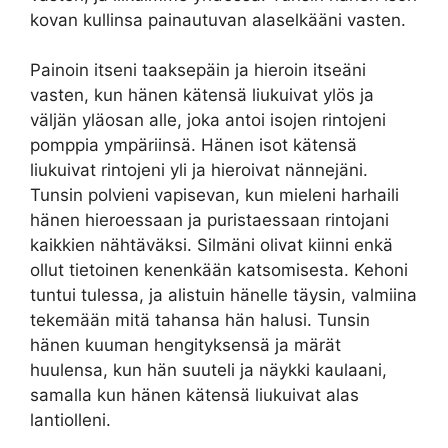
kovan kullinsa painautuvan alaselkääni vasten.
Painoin itseni taaksepäin ja hieroin itseäni
vasten, kun hänen kätensä liukuivat ylös ja
väljän yläosan alle, joka antoi isojen rintojeni
pomppia ympäriinsä. Hänen isot kätensä
liukuivat rintojeni yli ja hieroivat nännejäni.
Tunsin polvieni vapisevan, kun mieleni harhaili
hänen hieroessaan ja puristaessaan rintojani
kaikkien nähtäväksi. Silmäni olivat kiinni enkä
ollut tietoinen kenenkään katsomisesta. Kehoni
tuntui tulessa, ja alistuin hänelle täysin, valmiina
tekemään mitä tahansa hän halusi. Tunsin
hänen kuuman hengityksensä ja märät
huulensa, kun hän suuteli ja näykki kaulaani,
samalla kun hänen kätensä liukuivat alas
lantiolleni.