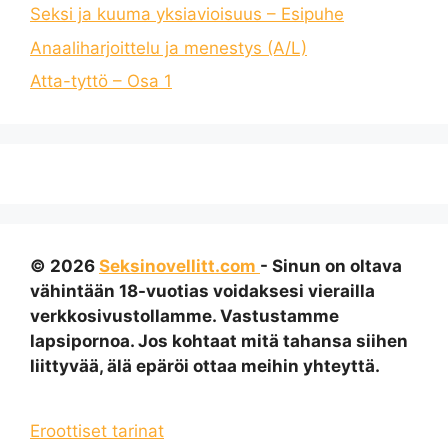
Seksi ja kuuma yksiavioisuus – Esipuhe
Anaaliharjoittelu ja menestys (A/L)
Atta-tyttö – Osa 1
© 2026
Seksinovellitt.com
- Sinun on oltava
vähintään 18-vuotias voidaksesi vierailla
verkkosivustollamme. Vastustamme
lapsipornoa. Jos kohtaat mitä tahansa siihen
liittyvää, älä epäröi ottaa meihin yhteyttä.
Eroottiset tarinat