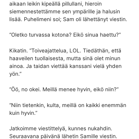
aikaan leikin kipeällä pillullani, hieroin
siemennestettämme sen ympärille ja halusin
lisää. Puhelimeni soi; Sam oli lähettänyt viestin.
“Oletko turvassa kotona? Eikö sinua haettu?”
Kikatin. ”Toiveajattelua, LOL. Tiedäthän, että
haaveilen tuollaisesta, mutta sinä olet minun
ainoa. Ja taidan viettää kanssani vielä yhden
yön.”
“Öö, no okei. Meillä menee hyvin, eikö niin?”
“Niin tietenkin, kulta, meillä on kaikki enemmän
kuin hyvin.”
Jatkoimme viestittelyä, kunnes nukahdin.
Seuraavana päivänä lähetin Samille viestin.