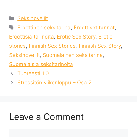
Categories
Seksinovellit
Tags
Eroottinen seksitarina
,
Eroottiset tarinat
,
Eroottisia tarinoita
,
Erotic Sex Story
,
Erotic
stories
,
Finnish Sex Stories
,
Finnish Sex Story
,
Seksinovellit
,
Suomalainen seksitarina
,
Suomalaisia ​​seksitarinoita
Tuoreesti 1.0
Stressitön viikonloppu – Osa 2
Leave a Comment
Comment