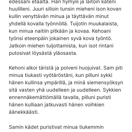
edessäni etäältä. Hän hymyili ja laitoin käteni
huulilleni. Juuri silloin tunsin mieheni ison kovan
kullin venyttävän minua ja täyttävän minut
yhdellä kovalla työnnöllä. Tuijotin muukalaista,
kun minua naitiin pitkään ja kovaa. Kehoani
työnsi eteenpäin jokainen syvä kova työntö.
Jatkoin miehen tuijottamista, kun isot rintani
putosivat löysästä yläosasta.
Kehoni alkoi täristä ja polveni huojuivat. Sam piti
minua tiukasti vyötäröstäni, kun pilluni sykki
hänen kullinsa ympärillä, ja minä siemensyöksyn
sitä vasten yhä uudelleen ja uudelleen. Sykkien
ennennäkemättömällä tavalla, pilluni puristi
hänen kulliaan jatkuvasti hänen voihkien
äänekkäästi.
Samin kädet puristivat minua tiukemmin