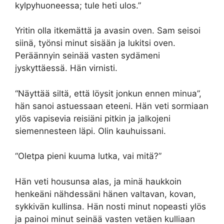
kylpyhuoneessa; tule heti ulos.”
Yritin olla itkemättä ja avasin oven. Sam seisoi
siinä, työnsi minut sisään ja lukitsi oven.
Peräännyin seinää vasten sydämeni
jyskyttäessä. Hän virnisti.
“Näyttää siltä, ​​että löysit jonkun ennen minua”,
hän sanoi astuessaan eteeni. Hän veti sormiaan
ylös vapisevia reisiäni pitkin ja jalkojeni
siemennesteen läpi. Olin kauhuissani.
“Oletpa pieni kuuma lutka, vai mitä?”
Hän veti housunsa alas, ja minä haukkoin
henkeäni nähdessäni hänen valtavan, kovan,
sykkivän kullinsa. Hän nosti minut nopeasti ylös
ja painoi minut seinää vasten vetäen kulliaan