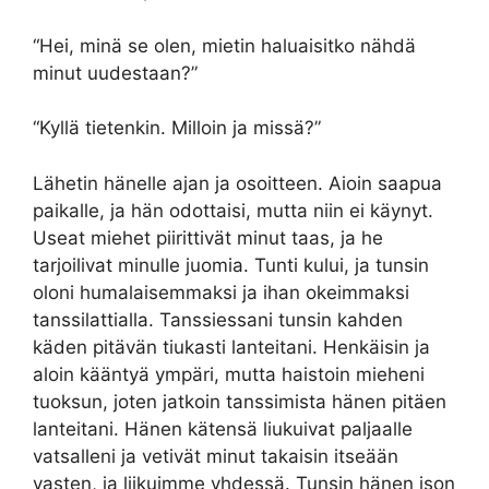
“Hei, minä se olen, mietin haluaisitko nähdä
minut uudestaan?”
“Kyllä tietenkin. Milloin ja missä?”
Lähetin hänelle ajan ja osoitteen. Aioin saapua
paikalle, ja hän odottaisi, mutta niin ei käynyt.
Useat miehet piirittivät minut taas, ja he
tarjoilivat minulle juomia. Tunti kului, ja tunsin
oloni humalaisemmaksi ja ihan okeimmaksi
tanssilattialla. Tanssiessani tunsin kahden
käden pitävän tiukasti lanteitani. Henkäisin ja
aloin kääntyä ympäri, mutta haistoin mieheni
tuoksun, joten jatkoin tanssimista hänen pitäen
lanteitani. Hänen kätensä liukuivat paljaalle
vatsalleni ja vetivät minut takaisin itseään
vasten, ja liikuimme yhdessä. Tunsin hänen ison