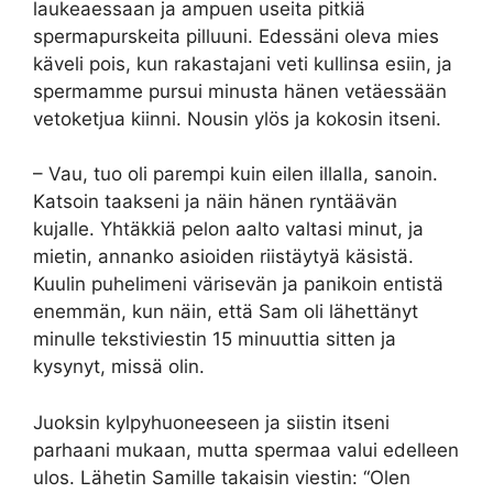
laukeaessaan ja ampuen useita pitkiä
spermapurskeita pilluuni. Edessäni oleva mies
käveli pois, kun rakastajani veti kullinsa esiin, ja
spermamme pursui minusta hänen vetäessään
vetoketjua kiinni. Nousin ylös ja kokosin itseni.
– Vau, tuo oli parempi kuin eilen illalla, sanoin.
Katsoin taakseni ja näin hänen ryntäävän
kujalle. Yhtäkkiä pelon aalto valtasi minut, ja
mietin, annanko asioiden riistäytyä käsistä.
Kuulin puhelimeni värisevän ja panikoin entistä
enemmän, kun näin, että Sam oli lähettänyt
minulle tekstiviestin 15 minuuttia sitten ja
kysynyt, missä olin.
Juoksin kylpyhuoneeseen ja siistin itseni
parhaani mukaan, mutta spermaa valui edelleen
ulos. Lähetin Samille takaisin viestin: “Olen