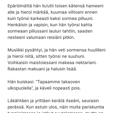
Epäröimättä hän liu’utti toisen kätensä hameeni
alle ja hieroi märkää, kuumaa viiltoani ennen
kuin työnsi karkeasti kaksi sormea ​​pilluuni.
Henkäisin ja vapisin, kun hän työnsi kahta
sormeaan pillussani laulun tahtiin, saaden
nesteeni valumaan reisiäni pitkin.
Musiikki pysähtyi, ja hän veti sormensa huulilleni
ja hieroi niitä, sitten työnsi ne suuhuni.
Voihkaisin maistoiessani makeaa nektariani.
Rakastan makuani ja halusin lisää.
Hän kuiskasi: ”Tapaamme takaoven
ulkopuolella”, ja käveli nopeasti pois.
Läkähtäen ja yrittäen kerätä itseäni, seurasin
perässä. Kun astuin ulos, näin muita pariskuntia