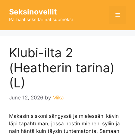
Skip
Seksinovellit
to
Menu
content
Parhaat seksitarinat suomeksi
Klubi-ilta 2
(Heatherin tarina)
(L)
June 12, 2026
by
Mika
Makasin siskoni sängyssä ja mielessäni kävin
läpi tapahtuman, jossa nostin mieheni syliin ja
nain häntä kuin täysin tuntematonta. Samaan